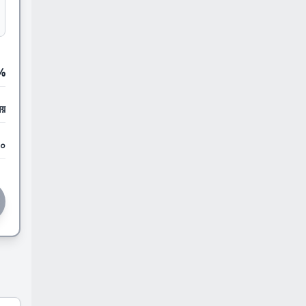
%
নয়
০০