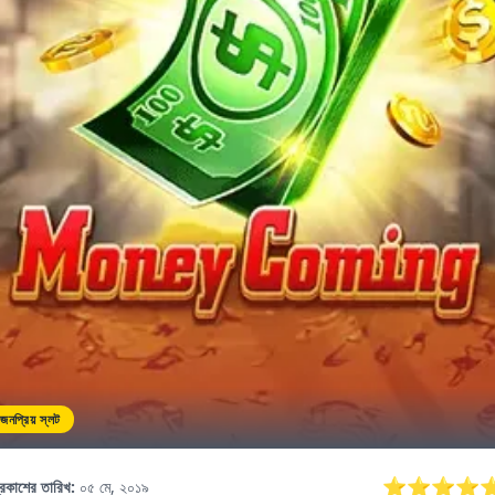
জনপ্রিয় স্লট
⭐⭐⭐⭐
্রকাশের তারিখ:
০৫ মে, ২০১৯