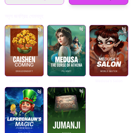
সদৃশ জনপ্রিয় গেমসমূহ
Caishen Coming
Medusa 1
Medusa's Salon