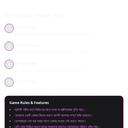
কিভাবে Mystic Mines খেলবেন
বেট নির্ধারণ করুন
1
গেমটি শুরু করার জন্য আপনার পছন্দমতো বাজি বা বেট অ্যামাউন্ট নির্বাচন করুন।
মাইনার নির্বাচন করুন
2
গ্রিডের বিভিন্ন ঘর থেকে সাবধানতার সাথে একটি নির্দিষ্ট ঘর বেছে নিন।
রত্ন সংগ্রহ করুন
3
বোমা এড়িয়ে রত্ন খুঁজে বের করলে আপনার জয়ের পরিমাণ বৃদ্ধি পাবে।
ক্যাশআউট করুন
4
বেশি ঝুঁকি না নিয়ে আপনার অর্জিত অর্থ যেকোনো সময় ক্যাশআউট করে নিন।
Game Rules & Features
প্রতিটি সঠিক রত্ন নির্বাচনের সাথে গুণক বা মাল্টিপ্লায়ার বৃদ্ধি পায়।
যেকোনো একটি বোমায় ক্লিক করলে আপনি আপনার সম্পূর্ণ বাজি হারাবেন।
খেলোয়াড়রা গেম শুরু করার আগে বোমার সংখ্যা সেট করতে পারেন।
বেশি বোমা নির্বাচন করলে জয়ের সম্ভাবনা কমলেও পুরস্কারের পরিমাণ বৃদ্ধি পায়।