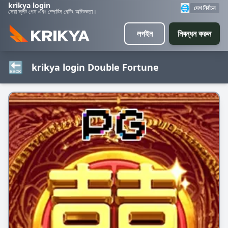
krikya login
🌐
দেশ নির্বাচন
সেরা স্লট গেম এবং স্পোর্টস বেটিং অভিজ্ঞতা।
লগইন
নিবন্ধন করুন
🔙
krikya login Double Fortune