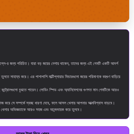
লে-র জন্য পরিচিত। যারা বড় জয়ের নেশায় থাকেন, তাদের জন্য এই গেমটি একটি আদর্শ
লতে সাহায্য করে। এর পাশাপাশি মাল্টিপ্লায়ার ফিচারগুলো জয়ের পরিমাণকে বহুগুণ বাড়িয়ে
কন্ট্রোলগুলো বুঝতে পারেন। লোডিং স্পিড এবং অ্যানিমেশনের গুণগত মান গেমটিকে আরও
জ করে সে সম্পর্কে স্বচ্ছ ধারণা দেবে, ফলে আসল খেলায় আপনার আত্মবিশ্বাস বাড়বে।
জুয়া খেলার অভিজ্ঞতাকে আরও সহজ এবং আনন্দদায়ক করে তুলবে।
আসল টাকা দিয়ে খেলুন