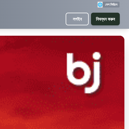
🌐
দেশ নির্বাচন
লগইন
নিবন্ধন করুন