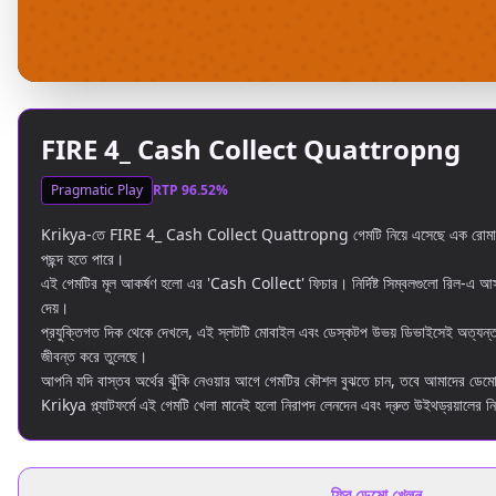
▶
FIRE 4_ Cash Collect Quattropng
Pragmatic Play
RTP 96.52%
Krikya-তে FIRE 4_ Cash Collect Quattropng গেমটি নিয়ে এসেছে এক রোমাঞ্চকর অভিজ
পছন্দ হতে পারে।
এই গেমটির মূল আকর্ষণ হলো এর 'Cash Collect' ফিচার। নির্দিষ্ট সিম্বলগুলো রিল-এ আসার 
দেয়।
প্রযুক্তিগত দিক থেকে দেখলে, এই স্লটটি মোবাইল এবং ডেস্কটপ উভয় ডিভাইসেই অত্যন্ত 
জীবন্ত করে তুলেছে।
আপনি যদি বাস্তব অর্থের ঝুঁকি নেওয়ার আগে গেমটির কৌশল বুঝতে চান, তবে আমাদের ডেমো 
Krikya প্ল্যাটফর্মে এই গেমটি খেলা মানেই হলো নিরাপদ লেনদেন এবং দ্রুত উইথড্রয়ালের 
ফ্রি ডেমো খেলুন