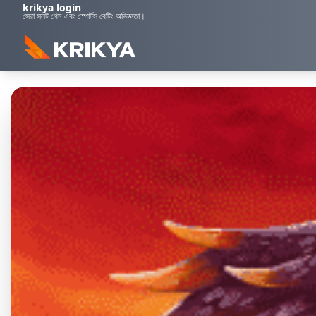
krikya login
সেরা স্লট গেম এবং স্পোর্টস বেটিং অভিজ্ঞতা।