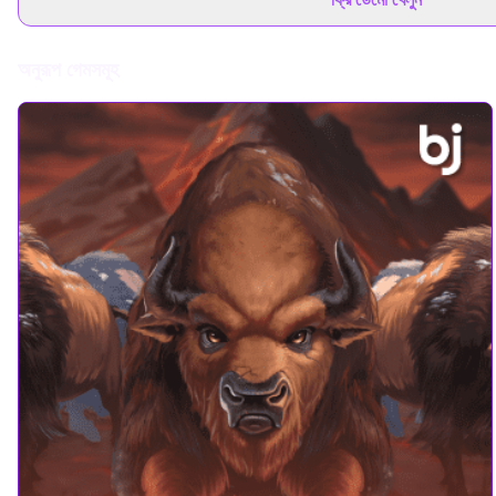
অনুরূপ গেমসমূহ