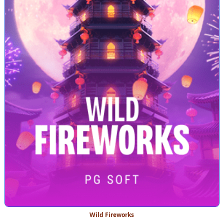
Wild Fireworks