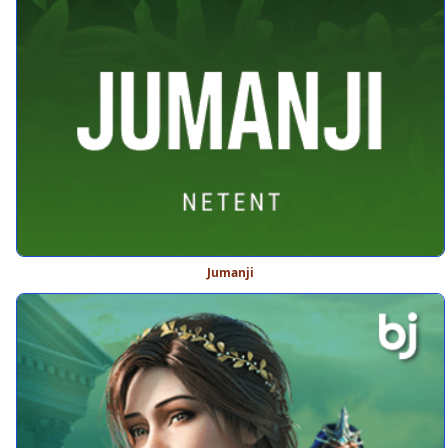
Jumanji