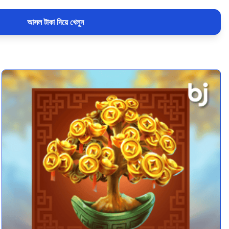
আসল টাকা দিয়ে খেলুন